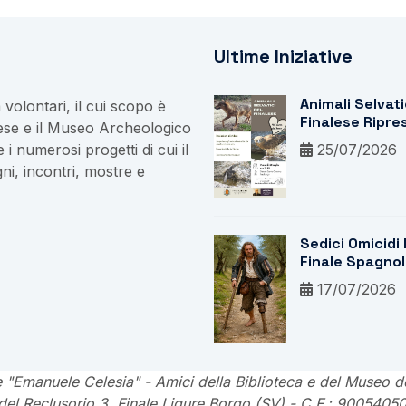
Ultime Iniziative
Animali Selvati
volontari, il cui scopo è
Finalese Ripres
lese e il Museo Archeologico
Loro Ambiente
 i numerosi progetti di cui il
25/07/2026
Naturale
ni, incontri, mostre e
Sedici Omicidi 
Finale Spagnol
Libro Riporta A
17/07/2026
Luce Crimini E
Processi Del
Marchesato
 "Emanuele Celesia" - Amici della Biblioteca e del Museo d
 del Reclusorio 3, Finale Ligure Borgo (SV) - C.F.: 9005405