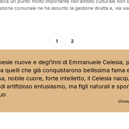
oteca un punto molto importante nell'ambito culturale non s
zione comunale ne ha assunto la gestione diretta e, via via
1
2
poesie nuove e degl’inni di Emmanuele Celesia,
a quelli che già conquistarono bellissima fama e 
, nobile cuore, forte intelletto, il Celesia nacq
 di artifizioso entusiasmo, ma figli naturali e spo
suo
Giusep