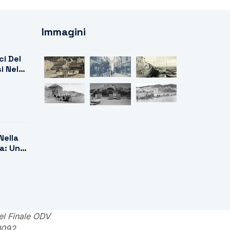
Immagini
ci Del
i Nel
Nella
a: Un
lla
el Finale ODV
0092