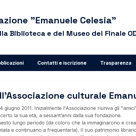
azione "Emanuele Celesia"
lla Biblioteca e del Museo del Finale O
blicazioni
Contatti e iscrizione
Trasparenza
ll'Associazione culturale Eman
 giugno 2011. Inizialmente l'Associazione riuniva gli "amici"
certo la sua età, a sessant’anni dalla sua fondazione.
n questo lungo periodo (da coloro che la immaginarono e cre
ntata e continuano a frequentarla). Il suo patrimonio librari